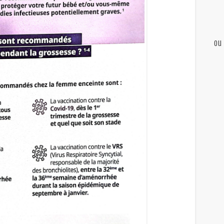
ou
......