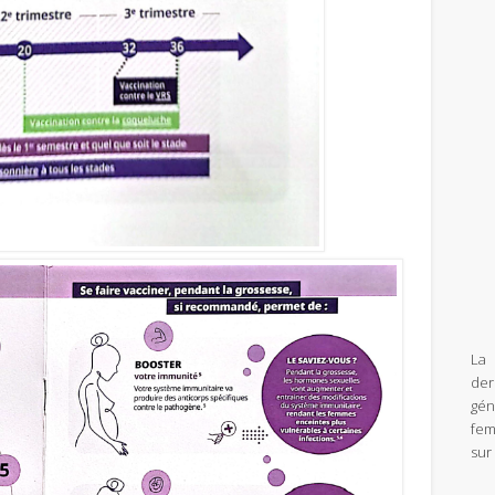
La 
de
gén
fem
sur 