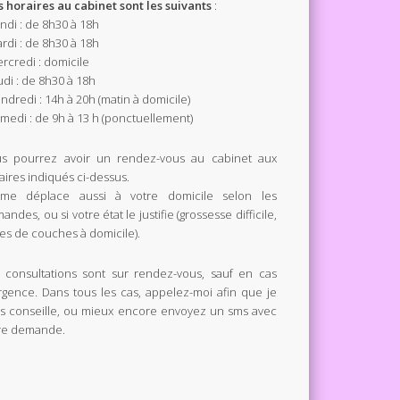
 horaires au cabinet sont les suivants
:
undi : de 8h30 à 18h
ardi : de 8h30 à 18h
ercredi : domicile
eudi : de 8h30 à 18h
endredi : 14h à 20h (matin à domicile)
amedi : de 9h à 13 h (ponctuellement)
s pourrez avoir un rendez-vous au cabinet aux
aires indiqués ci-dessus.
me déplace aussi à votre domicile selon les
andes, ou si votre état le justifie (grossesse difficile,
tes de couches à domicile).
 consultations sont sur rendez-vous, sauf en cas
rgence. Dans tous les cas, appelez-moi afin que je
s conseille, ou mieux encore envoyez un sms avec
re demande.