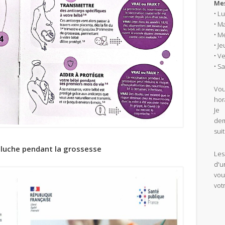
Mes
• L
• M
• M
• J
• V
• S
Vou
hor
Je 
dem
sui
uche pendant la grossesse
Les
d'u
vou
vot