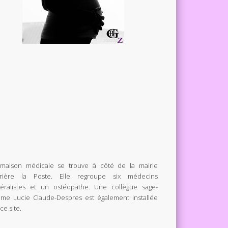
maison médicale se trouve à côté de la mairie
rrière la Poste. Elle regroupe six médecins
éralistes et un ostéopathe. Une collègue sage-
me Lucie Claude-Despres est également installée
ce site.