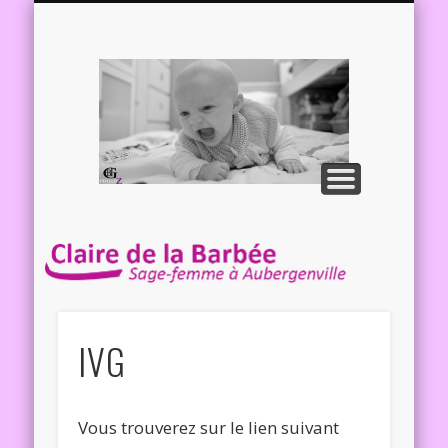
APRÈS L’ACCOUCHEMENT
AUTRES INFORMATIONS
SUIVI GYNÉCOLOGIQUE
SUIVI DE GROSSESSE
ME CONTACTER
LE CABINET
Claire 
Barbé
Sage-f
à
Aubergen
IVG
Vous trouverez sur le lien suivant