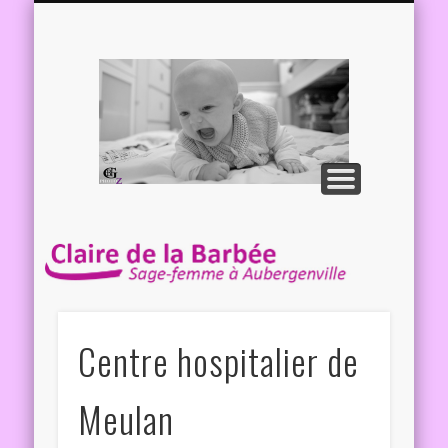
APRÈS L’ACCOUCHEMENT
AUTRES INFORMATIONS
SUIVI GYNÉCOLOGIQUE
SUIVI DE GROSSESSE
ME CONTACTER
LE CABINET
Claire 
Barbé
Sage-f
à
Aubergen
Centre hospitalier de
Meulan