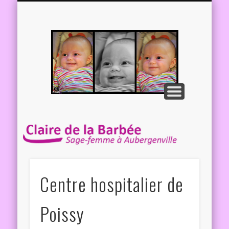
APRÈS L’ACCOUCHEMENT
AUTRES INFORMATIONS
SUIVI GYNÉCOLOGIQUE
SUIVI DE GROSSESSE
ME CONTACTER
LE CABINET
Claire 
Barbé
Sage-f
à
Aubergen
Centre hospitalier de
Poissy